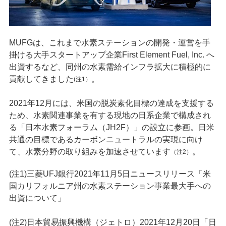
MUFGは、これまで⽔素ステーションの開発・運営を⼿
掛ける⼤⼿スタートアップ企業First Element Fuel, Inc. へ
出資するなど、同州の⽔素需給インフラ拡⼤に積極的に
貢献してきました
。
(注1）
2021年12月には、⽶国の脱炭素化⽬標の達成を⽀援する
ため、⽔素関連事業を有する現地の⽇系企業で構成され
る「⽇本⽔素フォーラム（JH2F）」の設⽴に参画。⽇⽶
共通の⽬標であるカーボンニュートラルの実現に向け
て、⽔素分野の取り組みを加速させています
。
（注2）
(注1)三菱UFJ銀行2021年11月5日ニュースリリース「米
国カリフォルニア州の水素ステーション事業最大手への
出資について
」
(注2)日本貿易振興機構（ジェトロ）2021年12月20日「日