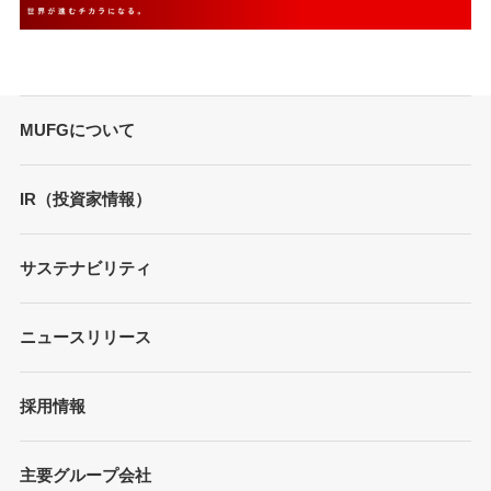
MUFGについて
トップメッセージ
IR（投資家情報）
会社概要
財務情報
サステナビリティ
MUFGブランド
プレゼンテーション
ガバナンス
各種レポート/データ/インデックス
ニュースリリース
債券・格付情報
事業内容
サステナビリティ経営
個人投資家の皆さまへ
経営戦略
採用情報
方針/ガイドライン
各種レポート
JAPAN RUGBY LEAGUE ONE
イニシアティブへの参画
株式情報
主要グループ会社
環境
業績推移