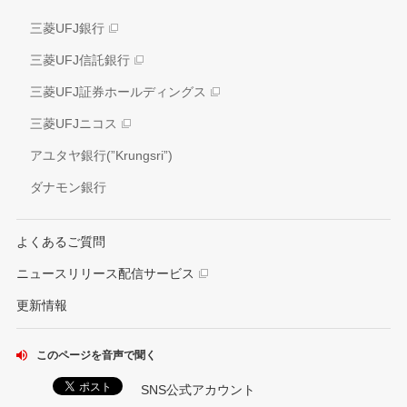
社会
三菱UFJ銀行
アナリスト情報
ガバナンス
三菱UFJ信託銀行
電子公告
外部評価
三菱UFJ証券ホールディングス
情報開示方針
社会貢献活動
三菱UFJニコス
IRお問い合わせ窓口
アユタヤ銀行(”Krungsri”)
ダナモン銀行
よくあるご質問
ニュースリリース配信サービス
更新情報
このページを音声で聞く
SNS公式アカウント