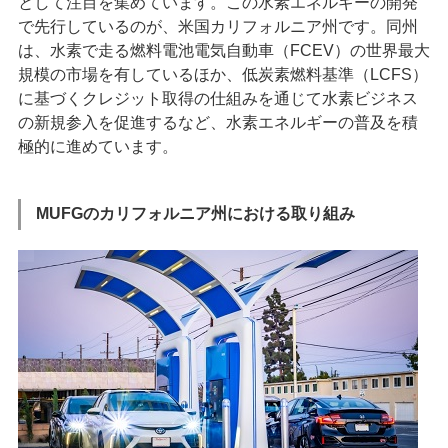
として注⽬を集めています。この⽔素エネルギーの開発
で先⾏しているのが、⽶国カリフォルニア州です。同州
は、⽔素で⾛る燃料電池電気⾃動⾞（FCEV）の世界最⼤
規模の市場を有しているほか、低炭素燃料基準（LCFS）
に基づくクレジット取得の仕組みを通じて⽔素ビジネス
の新規参⼊を促進するなど、⽔素エネルギーの普及を積
極的に進めています。
MUFGのカリフォルニア州における取り組み