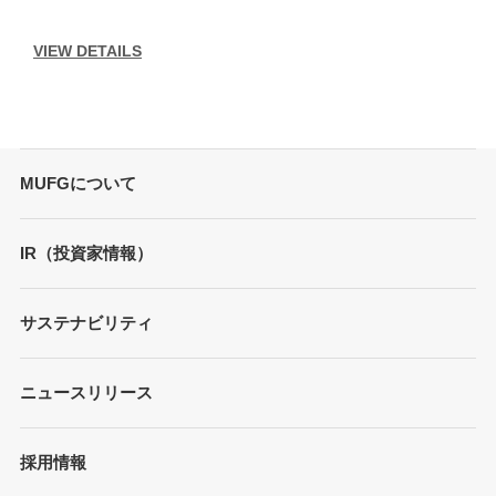
VIEW DETAILS
MUFGについて
トップメッセージ
IR（投資家情報）
会社概要
財務情報
サステナビリティ
MUFGブランド
プレゼンテーション
ガバナンス
各種レポート/データ/インデックス
ニュースリリース
債券・格付情報
事業内容
サステナビリティ経営
個人投資家の皆さまへ
経営戦略
採用情報
方針/ガイドライン
各種レポート
JAPAN RUGBY LEAGUE ONE