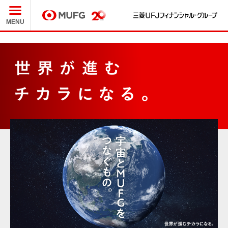
三
MUFG
MENU