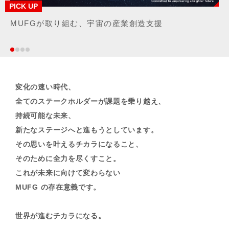
PICK UP
PICK UP
PICK UP
PICK UP
MUFGが取り組む、宇宙の産業創造支援
よく似た2つの街。MUFGの応援や取り組みで生まれる
サステナブルしちゃう日。～Sustainable Moments
赤い球の冒険 ―MUFG Soul Movie―
違いを、9コ探してみよう！
変化の速い時代、
全てのステークホルダーが課題を乗り越え、
持続可能な未来、
新たなステージへと進もうとしています。
その思いを叶えるチカラになること、
そのために全力を尽くすこと。
これが未来に向けて変わらない
MUFG の存在意義です。
世界が進むチカラになる。