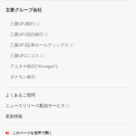
イニシアティブへの参画
株式情報
主要グループ会社
環境
業績推移
社会
三菱UFJ銀行
アナリスト情報
ガバナンス
三菱UFJ信託銀行
電子公告
外部評価
三菱UFJ証券ホールディングス
情報開示方針
社会貢献活動
三菱UFJニコス
IRお問い合わせ窓口
アユタヤ銀行(”Krungsri”)
ダナモン銀行
よくあるご質問
ニュースリリース配信サービス
更新情報
このページを音声で聞く