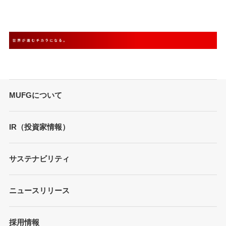
MUFGについて
トップメッセージ
IR（投資家情報）
会社概要
財務情報
サステナビリティ
MUFGブランド
プレゼンテーション
ガバナンス
各種レポート/データ/インデックス
ニュースリリース
債券・格付情報
事業内容
サステナビリティ経営
個人投資家の皆さまへ
経営戦略
採用情報
方針/ガイドライン
各種レポート