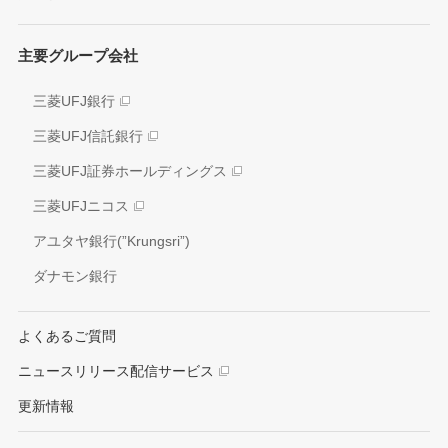
JAPAN RUGBY LEAGUE ONE
イニシアティブへの参画
株式情報
主要グループ会社
環境
業績推移
社会
三菱UFJ銀行
アナリスト情報
ガバナンス
三菱UFJ信託銀行
電子公告
外部評価
三菱UFJ証券ホールディングス
情報開示方針
社会貢献活動
三菱UFJニコス
IRお問い合わせ窓口
アユタヤ銀行(”Krungsri”)
ダナモン銀行
よくあるご質問
ニュースリリース配信サービス
更新情報