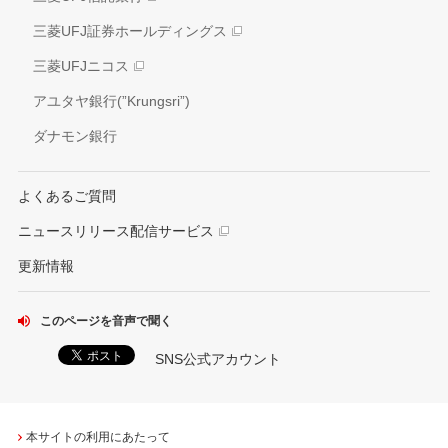
外部評価
三菱UFJ証券ホールディングス
情報開示方針
社会貢献活動
三菱UFJニコス
IRお問い合わせ窓口
アユタヤ銀行(”Krungsri”)
ダナモン銀行
よくあるご質問
ニュースリリース配信サービス
更新情報
このページを音声で聞く
SNS公式アカウント
本サイトの利用にあたって