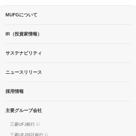
MUFGについて
トップメッセージ
IR（投資家情報）
会社概要
財務情報
サステナビリティ
MUFGブランド
プレゼンテーション
ガバナンス
各種レポート/データ/インデックス
ニュースリリース
債券・格付情報
事業内容
サステナビリティ経営
個人投資家の皆さまへ
経営戦略
採用情報
方針/ガイドライン
各種レポート
JAPAN RUGBY LEAGUE ONE
イニシアティブへの参画
株式情報
主要グループ会社
環境
業績推移
社会
三菱UFJ銀行
アナリスト情報
ガバナンス
三菱UFJ信託銀行
電子公告