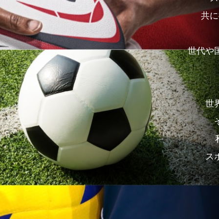
共に
世代や
世
ス