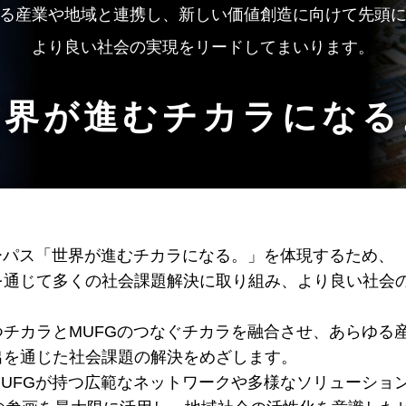
る産業や地域と連携し、
新しい価値創造に向けて先頭
より良い社会の実現をリードしてまいります。
世界が進むチカラになる
ーパス「世界が進むチカラになる。」を
体現するため、
を通じて
多くの社会課題解決に取り組み、
より良い社会
つチカラと
MUFGのつなぐチカラを融合させ、
あらゆる
出を通じた社会課題の
解決をめざします。
MUFGが持つ広範なネットワークや
多様なソリューショ