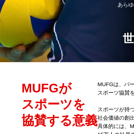
あらゆ
MUFGが
MUFGは、
パ
スポーツ協賛
スポーツを
スポーツが持
協賛する意義
社会価値の創
具体的には、