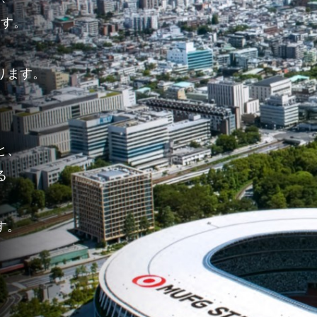
ます。
ります。
と、
る
、
す。