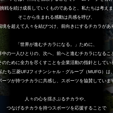
挑戦を続け成長していくものであると、
私たちは考え
そこから生まれる感動は共感を呼び、
国境を超えて人々を結びつけ、
前向きにするチカラがあ
「世界が進むチカラになる。」ために、
界中の一人ひとりの、
次へ、前へと進むチカラになるこ
そのために全力を尽くすことを
企業活動の指針としてい
私たち
三菱UFJフィナンシャル・グループ（MUFG）は
ポーツが持つチカラに共感し、
スポーツを協賛していま
人々の心を揺さぶるチカラや、
つなげるチカラを持つスポーツを応援することで