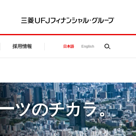
三菱UFJ
採用情報
Search
日本語
English
ーツのチカラ。
み、