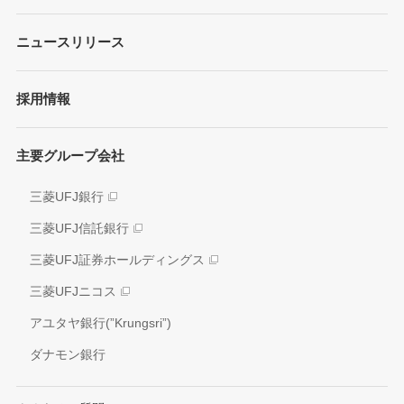
プレゼンテーション
ガバナンス
各種レポート/データ/インデックス
ニュースリリース
債券・格付情報
事業内容
サステナビリティ経営
個人投資家の皆さまへ
経営戦略
採用情報
方針/ガイドライン
各種レポート
JAPAN RUGBY LEAGUE ONE
イニシアティブへの参画
株式情報
主要グループ会社
環境
業績推移
社会
三菱UFJ銀行
アナリスト情報
ガバナンス
三菱UFJ信託銀行
電子公告
外部評価
三菱UFJ証券ホールディングス
情報開示方針
社会貢献活動
三菱UFJニコス
IRお問い合わせ窓口
アユタヤ銀行(”Krungsri”)
ダナモン銀行