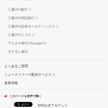
業績推移
社会
三菱UFJ銀行
アナリスト情報
ガバナンス
三菱UFJ信託銀行
電子公告
外部評価
三菱UFJ証券ホールディングス
情報開示方針
社会貢献活動
三菱UFJニコス
IRお問い合わせ窓口
アユタヤ銀行(”Krungsri”)
ダナモン銀行
よくあるご質問
ニュースリリース配信サービス
更新情報
このページを音声で聞く
SNS公式アカウント