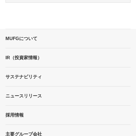
MUFGについて
トップメッセージ
IR（投資家情報）
会社概要
財務情報
サステナビリティ
MUFGブランド
プレゼンテーション
ガバナンス
各種レポート/データ/インデックス
ニュースリリース
債券・格付情報
事業内容
サステナビリティ経営
個人投資家の皆さまへ
経営戦略
採用情報
方針/ガイドライン
各種レポート
JAPAN RUGBY LEAGUE ONE
イニシアティブへの参画
株式情報
主要グループ会社
環境