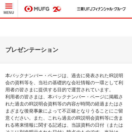
三
MUFG
MENU
プレゼンテーション
本バックナンバー・ページは、過去に発表されたIR説明
会の資料等を、当社の基礎的な会社情報の一環として利
用者の皆さまに提供する目的で運営されています。
利用者の皆さまは、本バックナンバー・ページに掲載さ
れた過去のIR説明会資料等の内容が時間の経過またはさ
まざまな後発事象によって不正確となりうることにご留
意ください。また、これら過去のIR説明会資料等に含ま
れる将来情報に関する記述は、当該資料の日付（または