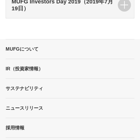
MUFG Investors Day 2019（2019年7月
19日）
MUFGについて
トップメッセージ
IR（投資家情報）
会社概要
財務情報
サステナビリティ
MUFGブランド
プレゼンテーション
ガバナンス
各種レポート/データ/インデックス
ニュースリリース
債券・格付情報
事業内容
サステナビリティ経営
個人投資家の皆さまへ
経営戦略
採用情報
方針/ガイドライン
各種レポート
JAPAN RUGBY LEAGUE ONE
イニシアティブへの参画