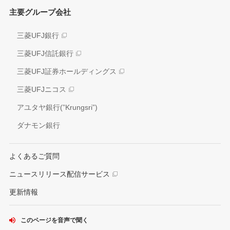
株式情報
主要グループ会社
環境
業績推移
社会
三菱UFJ銀行
アナリスト情報
ガバナンス
三菱UFJ信託銀行
電子公告
外部評価
三菱UFJ証券ホールディングス
情報開示方針
社会貢献活動
三菱UFJニコス
IRお問い合わせ窓口
アユタヤ銀行(”Krungsri”)
ダナモン銀行
よくあるご質問
ニュースリリース配信サービス
更新情報
このページを音声で聞く