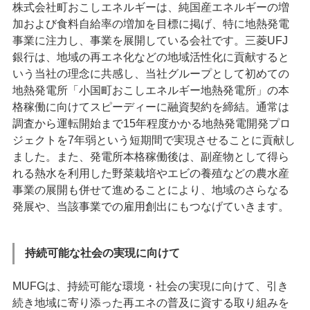
株式会社町おこしエネルギーは、純国産エネルギーの増
加および食料自給率の増加を目標に掲げ、特に地熱発電
事業に注力し、事業を展開している会社です。三菱UFJ
銀行は、地域の再エネ化などの地域活性化に貢献すると
いう当社の理念に共感し、当社グループとして初めての
地熱発電所「小国町おこしエネルギー地熱発電所」の本
格稼働に向けてスピーディーに融資契約を締結。通常は
調査から運転開始まで15年程度かかる地熱発電開発プロ
ジェクトを7年弱という短期間で実現させることに貢献し
ました。また、発電所本格稼働後は、副産物として得ら
れる熱水を利用した野菜栽培やエビの養殖などの農水産
事業の展開も併せて進めることにより、地域のさらなる
発展や、当該事業での雇用創出にもつなげていきます。
持続可能な社会の実現に向けて
MUFGは、持続可能な環境・社会の実現に向けて、引き
続き地域に寄り添った再エネの普及に資する取り組みを