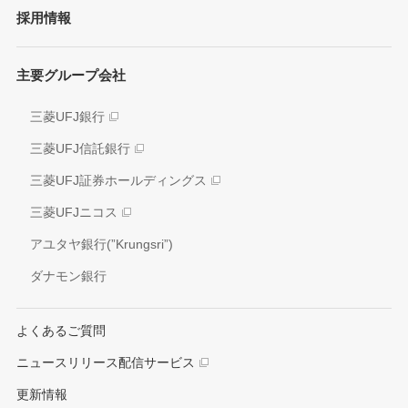
採用情報
方針/ガイドライン
各種レポート
JAPAN RUGBY LEAGUE ONE
イニシアティブへの参画
株式情報
主要グループ会社
環境
業績推移
社会
三菱UFJ銀行
アナリスト情報
ガバナンス
三菱UFJ信託銀行
電子公告
外部評価
三菱UFJ証券ホールディングス
情報開示方針
社会貢献活動
三菱UFJニコス
IRお問い合わせ窓口
アユタヤ銀行(”Krungsri”)
ダナモン銀行
よくあるご質問
ニュースリリース配信サービス
更新情報