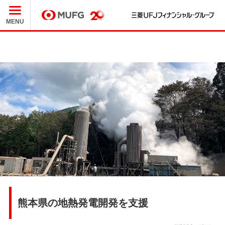
三
MUFG
MENU
熊本県の地熱発電開発を支援