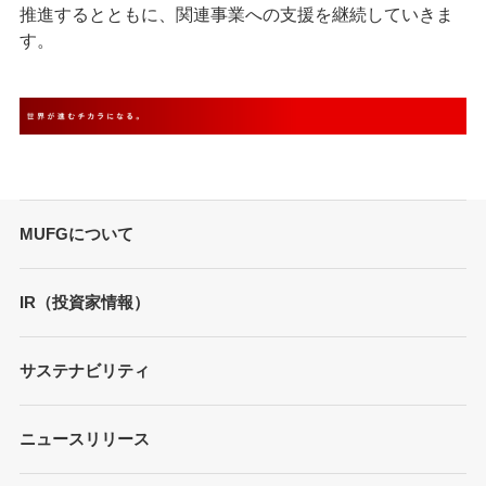
推進するとともに、関連事業への支援を継続していきま
す。
MUFGについて
トップメッセージ
IR（投資家情報）
会社概要
財務情報
サステナビリティ
MUFGブランド
プレゼンテーション
ガバナンス
各種レポート/データ/インデックス
ニュースリリース
債券・格付情報
事業内容
サステナビリティ経営
個人投資家の皆さまへ
経営戦略