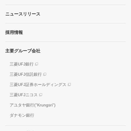
プレゼンテーション
ガバナンス
各種レポート/データ/インデックス
ニュースリリース
債券・格付情報
事業内容
サステナビリティ経営
個人投資家の皆さまへ
経営戦略
採用情報
方針/ガイドライン
各種レポート
JAPAN RUGBY LEAGUE ONE
イニシアティブへの参画
株式情報
主要グループ会社
環境
業績推移
社会
三菱UFJ銀行
アナリスト情報
ガバナンス
三菱UFJ信託銀行
電子公告
外部評価
三菱UFJ証券ホールディングス
情報開示方針
社会貢献活動
三菱UFJニコス
IRお問い合わせ窓口
アユタヤ銀行(”Krungsri”)
ダナモン銀行