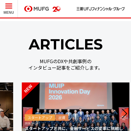
三
MUFG
MENU
ARTICLES
MUFGのDXや共創事例の
インタビュー記事をご紹介します。
スタートアップ
出資
2026.04.24
スタートアップと共に、金融サービスの変革に挑戦し