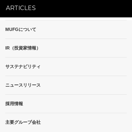
ARTICLES
MUFGについて
トップメッセージ
IR（投資家情報）
会社概要
財務情報
サステナビリティ
MUFGブランド
プレゼンテーション
ガバナンス
各種レポート/データ/インデックス
ニュースリリース
債券・格付情報
事業内容
サステナビリティ経営
個人投資家の皆さまへ
経営戦略
採用情報
方針/ガイドライン
各種レポート
JAPAN RUGBY LEAGUE ONE
イニシアティブへの参画
株式情報
主要グループ会社
環境
業績推移