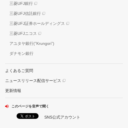
社会
三菱UFJ銀行
アナリスト情報
ガバナンス
三菱UFJ信託銀行
電子公告
外部評価
三菱UFJ証券ホールディングス
情報開示方針
社会貢献活動
三菱UFJニコス
IRお問い合わせ窓口
アユタヤ銀行(”Krungsri”)
ダナモン銀行
よくあるご質問
ニュースリリース配信サービス
更新情報
このページを音声で聞く
SNS公式アカウント