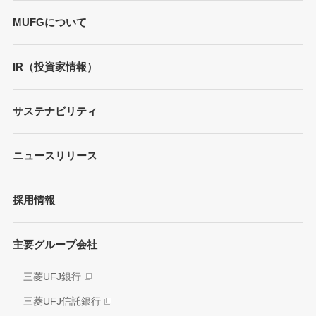
MUFGについて
トップメッセージ
IR（投資家情報）
会社概要
財務情報
サステナビリティ
MUFGブランド
プレゼンテーション
ガバナンス
各種レポート/データ/インデックス
ニュースリリース
債券・格付情報
事業内容
サステナビリティ経営
個人投資家の皆さまへ
経営戦略
採用情報
方針/ガイドライン
各種レポート
JAPAN RUGBY LEAGUE ONE
イニシアティブへの参画
株式情報
主要グループ会社
環境
業績推移
社会
三菱UFJ銀行
アナリスト情報
ガバナンス
三菱UFJ信託銀行
電子公告