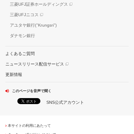
外部評価
三菱UFJ証券ホールディングス
情報開示方針
社会貢献活動
三菱UFJニコス
IRお問い合わせ窓口
アユタヤ銀行(”Krungsri”)
ダナモン銀行
よくあるご質問
ニュースリリース配信サービス
更新情報
このページを音声で聞く
SNS公式アカウント
本サイトの利用にあたって