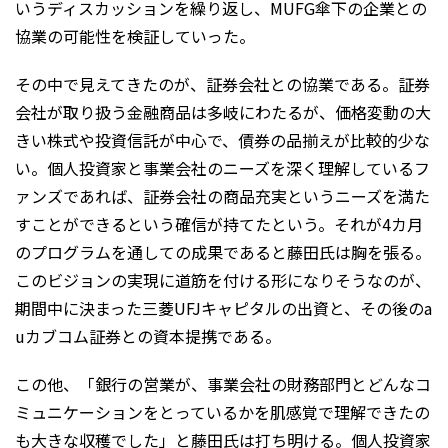
いうディスカッションを繰り返し、MUFG傘下の企業との
協業の可能性を検証していった。
その中で見えてきたのが、証券会社との協業である。証券
会社が取り扱う金融商品は多岐にわたるが、価格変動の大
きい株式や投資信託が中心で、債券の品揃えが比較的少な
い。個人投資家と事業会社のニーズを深く理解しているフ
ァンズであれば、証券会社の商品充実というニーズを満た
すことができるという確信が持てたという。それが4カ月
のプログラムを通しての成果であると藤田氏は胸を張る。
このビジョンの実現に道筋を付ける形になりそうなのが、
期間中に決まった三菱UFJキャピタルの出資と、その後のa
uカブコム証券との資本提携である。
この他、「銀行の営業が、事業会社の財務部門とどんなコ
ミュニケーションをとっているかを肌感覚で理解できたの
も大きな収穫でした」と藤田氏は打ち明ける。個人投資家