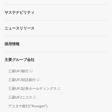
会社概要
財務情報
サステナビリティ
MUFGブランド
プレゼンテーション
ガバナンス
各種レポート/データ/インデックス
ニュースリリース
債券・格付情報
事業内容
サステナビリティ経営
個人投資家の皆さまへ
経営戦略
採用情報
方針/ガイドライン
各種レポート
JAPAN RUGBY LEAGUE ONE
イニシアティブへの参画
株式情報
主要グループ会社
環境
業績推移
社会
三菱UFJ銀行
アナリスト情報
ガバナンス
三菱UFJ信託銀行
電子公告
外部評価
三菱UFJ証券ホールディングス
情報開示方針
社会貢献活動
三菱UFJニコス
IRお問い合わせ窓口
アユタヤ銀行(”Krungsri”)