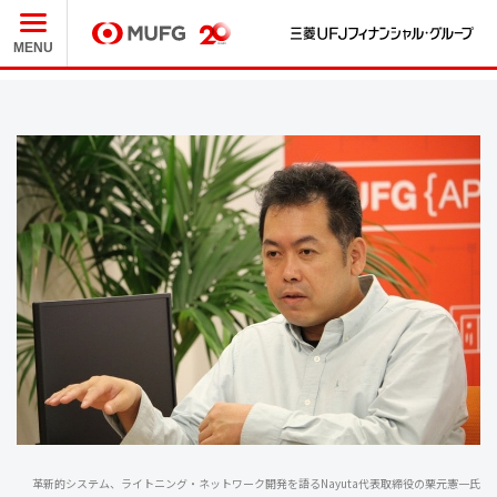
三
MUFG
MENU
革新的システム、ライトニング・ネットワーク開発を語るNayuta代表取締役の栗元憲一氏