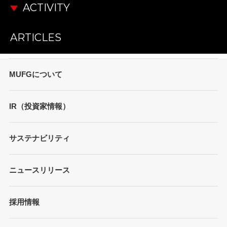
ACTIVITY
ARTICLES
MUFGについて
トップメッセージ
IR（投資家情報）
会社概要
財務情報
サステナビリティ
MUFGブランド
プレゼンテーション
ガバナンス
各種レポート/データ/インデックス
ニュースリリース
債券・格付情報
事業内容
サステナビリティ経営
個人投資家の皆さまへ
経営戦略
採用情報
方針/ガイドライン
各種レポート
JAPAN RUGBY LEAGUE ONE
イニシアティブへの参画
株式情報