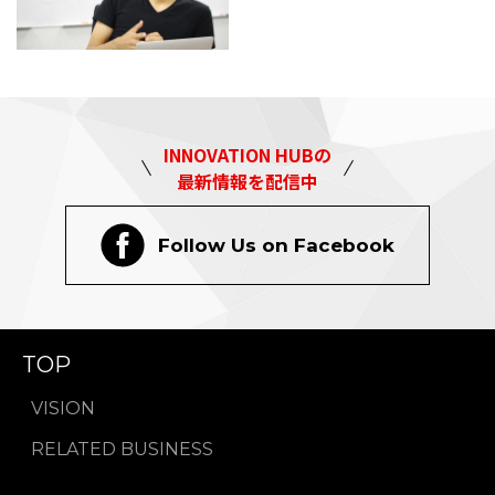
INNOVATION HUBの
最新情報を配信中
Follow Us on Facebook
TOP
VISION
RELATED BUSINESS