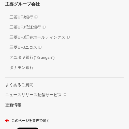
主要グループ会社
環境
業績推移
社会
三菱UFJ銀行
アナリスト情報
ガバナンス
三菱UFJ信託銀行
電子公告
外部評価
三菱UFJ証券ホールディングス
情報開示方針
社会貢献活動
三菱UFJニコス
IRお問い合わせ窓口
アユタヤ銀行(”Krungsri”)
ダナモン銀行
よくあるご質問
ニュースリリース配信サービス
更新情報
このページを音声で聞く