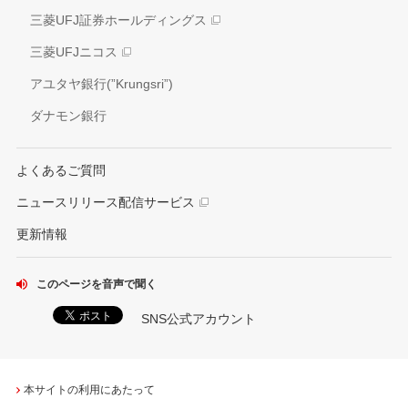
外部評価
三菱UFJ証券ホールディングス
情報開示方針
社会貢献活動
三菱UFJニコス
IRお問い合わせ窓口
アユタヤ銀行(”Krungsri”)
ダナモン銀行
よくあるご質問
ニュースリリース配信サービス
更新情報
このページを音声で聞く
SNS公式アカウント
本サイトの利用にあたって