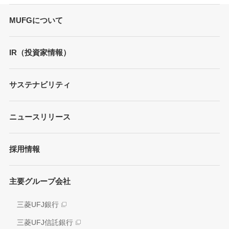
MUFGについて
トップメッセージ
IR（投資家情報）
会社概要
財務情報
サステナビリティ
MUFGブランド
プレゼンテーション
ガバナンス
各種レポート/データ/インデックス
ニュースリリース
債券・格付情報
事業内容
サステナビリティ経営
個人投資家の皆さまへ
経営戦略
採用情報
方針/ガイドライン
各種レポート
JAPAN RUGBY LEAGUE ONE
イニシアティブへの参画
株式情報
主要グループ会社
環境
業績推移
社会
三菱UFJ銀行
アナリスト情報
ガバナンス
三菱UFJ信託銀行
電子公告