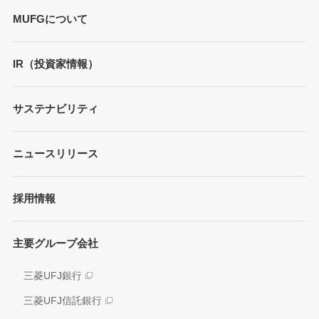
MUFGについて
トップメッセージ
IR（投資家情報）
会社概要
財務情報
サステナビリティ
MUFGブランド
プレゼンテーション
ガバナンス
各種レポート/データ/インデックス
ニュースリリース
債券・格付情報
事業内容
サステナビリティ経営
個人投資家の皆さまへ
経営戦略
採用情報
方針/ガイドライン
各種レポート
JAPAN RUGBY LEAGUE ONE
イニシアティブへの参画
株式情報
主要グループ会社
環境
業績推移
社会
三菱UFJ銀行
アナリスト情報
ガバナンス
三菱UFJ信託銀行
電子公告