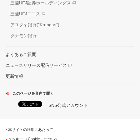
外部評価
三菱UFJ証券ホールディングス
情報開示方針
社会貢献活動
三菱UFJニコス
IRお問い合わせ窓口
アユタヤ銀行(”Krungsri”)
ダナモン銀行
よくあるご質問
ニュースリリース配信サービス
更新情報
このページを音声で聞く
SNS公式アカウント
本サイトの利用にあたって
クッキー （Cookie）について