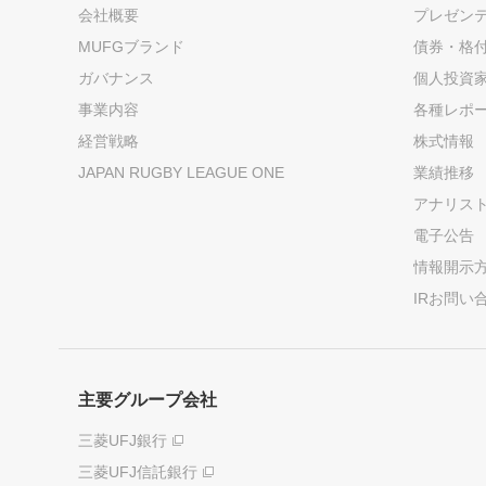
会社概要
プレゼン
MUFGブランド
債券・格
ガバナンス
個人投資
事業内容
各種レポ
経営戦略
株式情報
JAPAN RUGBY LEAGUE ONE
業績推移
アナリス
電子公告
情報開示
IRお問い
主要グループ会社
三菱UFJ銀行
三菱UFJ信託銀行