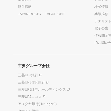
経営戦略
株式情報
JAPAN RUGBY LEAGUE ONE
業績推移
アナリス
電子公告
情報開示
IRお問い
主要グループ会社
三菱UFJ銀行
三菱UFJ信託銀行
三菱UFJ証券ホールディングス
三菱UFJニコス
アユタヤ銀行(”Krungsri”)