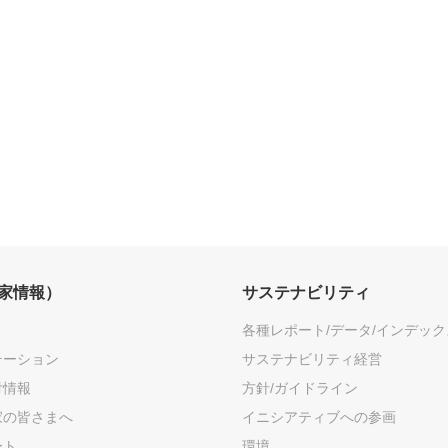
資家情報）
サステナビリティ
各種レポート/データ/インデック
テーション
サステナビリティ経営
付情報
方針/ガイドライン
家の皆さまへ
イニシアティブへの参画
ート
環境