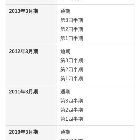
2013年3月期
通期
第3四半期
第2四半期
第1四半期
2012年3月期
通期
第3四半期
第2四半期
第1四半期
2011年3月期
通期
第3四半期
第2四半期
第1四半期
2010年3月期
通期