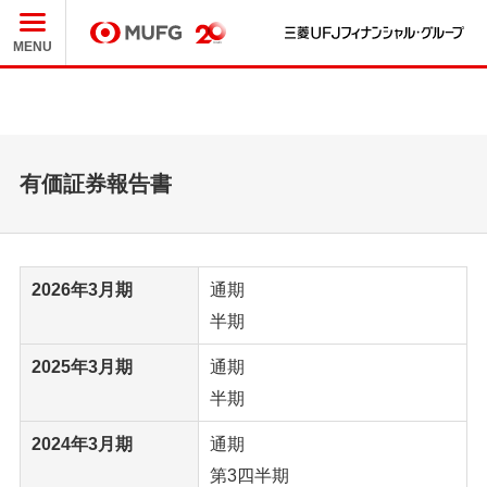
三
MUFG
MENU
有価証券報告書
2026年3月期
通期
半期
2025年3月期
通期
半期
2024年3月期
通期
第3四半期