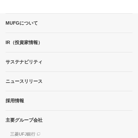
MUFGについて
トップメッセージ
IR（投資家情報）
会社概要
財務情報
サステナビリティ
MUFGブランド
プレゼンテーション
ガバナンス
各種レポート/データ/インデックス
ニュースリリース
債券・格付情報
事業内容
サステナビリティ経営
個人投資家の皆さまへ
経営戦略
採用情報
方針/ガイドライン
各種レポート
JAPAN RUGBY LEAGUE ONE
イニシアティブへの参画
株式情報
主要グループ会社
環境
業績推移
社会
三菱UFJ銀行
アナリスト情報