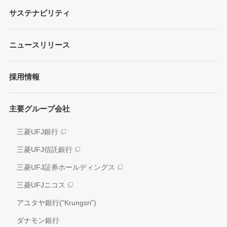
財務情報
サステナビリティ
MUFGブランド
プレゼンテーション
ガバナンス
各種レポート/データ/インデックス
ニュースリリース
債券・格付情報
事業内容
サステナビリティ経営
個人投資家の皆さまへ
経営戦略
採用情報
方針/ガイドライン
各種レポート
JAPAN RUGBY LEAGUE ONE
イニシアティブへの参画
株式情報
主要グループ会社
環境
業績推移
社会
三菱UFJ銀行
アナリスト情報
ガバナンス
三菱UFJ信託銀行
電子公告
外部評価
三菱UFJ証券ホールディングス
情報開示方針
社会貢献活動
三菱UFJニコス
IRお問い合わせ窓口
アユタヤ銀行(”Krungsri”)
ダナモン銀行