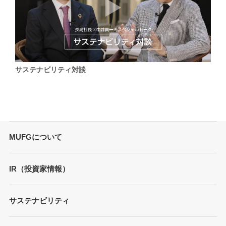
サステナビリティ対談
MUFGについて
トップメッセージ
IR（投資家情報）
会社概要
財務情報
サステナビリティ
MUFGブランド
プレゼンテーション
ガバナンス