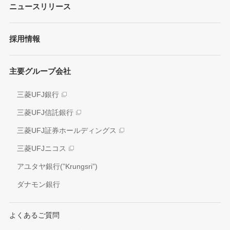
各種レポート/データ/インデックス
ニュースリリース
債券・格付情報
事業内容
サステナビリティ経営
個人投資家の皆さまへ
経営戦略
採用情報
方針/ガイドライン
各種レポート
JAPAN RUGBY LEAGUE ONE
イニシアティブへの参画
株式情報
主要グループ会社
環境
業績推移
社会
三菱UFJ銀行
アナリスト情報
ガバナンス
三菱UFJ信託銀行
電子公告
外部評価
三菱UFJ証券ホールディングス
情報開示方針
社会貢献活動
三菱UFJニコス
IRお問い合わせ窓口
アユタヤ銀行(”Krungsri”)
ダナモン銀行
よくあるご質問