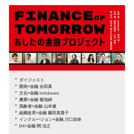
ダイジェスト
開発×金融 合田真
文化×金融 tofubeats
農業×金融 菊池紳
高齢者×金融 山本遼
組織改革×金融 篠田真貴子
インクルージョン×金融 川口加奈
DX×金融 関 治之