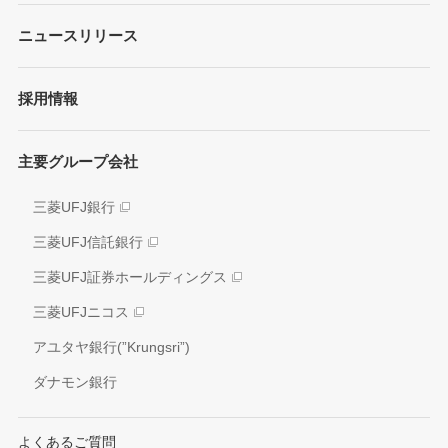
ガバナンス
各種レポート/データ/インデックス
ニュースリリース
債券・格付情報
事業内容
サステナビリティ経営
個人投資家の皆さまへ
経営戦略
採用情報
方針/ガイドライン
各種レポート
JAPAN RUGBY LEAGUE ONE
イニシアティブへの参画
株式情報
主要グループ会社
環境
業績推移
社会
三菱UFJ銀行
アナリスト情報
ガバナンス
三菱UFJ信託銀行
電子公告
外部評価
三菱UFJ証券ホールディングス
情報開示方針
社会貢献活動
三菱UFJニコス
IRお問い合わせ窓口
アユタヤ銀行(”Krungsri”)
ダナモン銀行
よくあるご質問