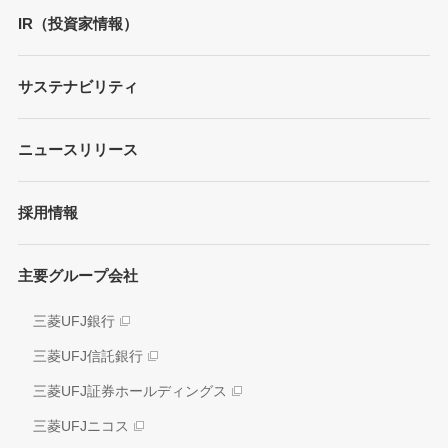
トップメッセージ
IR（投資家情報）
会社概要
財務情報
サステナビリティ
MUFGブランド
プレゼンテーション
ガバナンス
各種レポート/データ/インデックス
ニュースリリース
債券・格付情報
事業内容
サステナビリティ経営
個人投資家の皆さまへ
経営戦略
採用情報
方針/ガイドライン
各種レポート
JAPAN RUGBY LEAGUE ONE
イニシアティブへの参画
株式情報
主要グループ会社
環境
業績推移
社会
三菱UFJ銀行
アナリスト情報
ガバナンス
三菱UFJ信託銀行
電子公告
外部評価
三菱UFJ証券ホールディングス
情報開示方針
社会貢献活動
三菱UFJニコス
IRお問い合わせ窓口