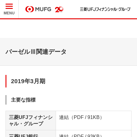
三
MUFG
MENU
バーゼルⅢ関連データ
2019年3月期
主要な指標
三菱UFJフィナンシ
連結
（PDF / 91KB）
ャル・グループ
三菱UFJ銀行
連結
（PDF / 93KB）