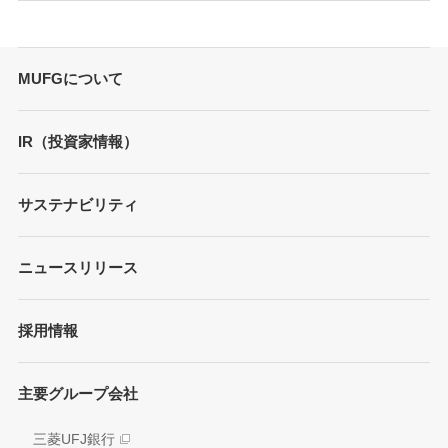
MUFGについて
トップメッセージ
IR（投資家情報）
会社概要
財務情報
サステナビリティ
MUFGブランド
プレゼンテーション
ガバナンス
各種レポート/データ/インデックス
ニュースリリース
債券・格付情報
事業内容
サステナビリティ経営
個人投資家の皆さまへ
経営戦略
採用情報
方針/ガイドライン
各種レポート
JAPAN RUGBY LEAGUE ONE
イニシアティブへの参画
株式情報
主要グループ会社
環境
業績推移
社会
三菱UFJ銀行
アナリスト情報