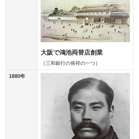
大阪で鴻池両替店創業
［三和銀行の発祥の一つ］
1880年