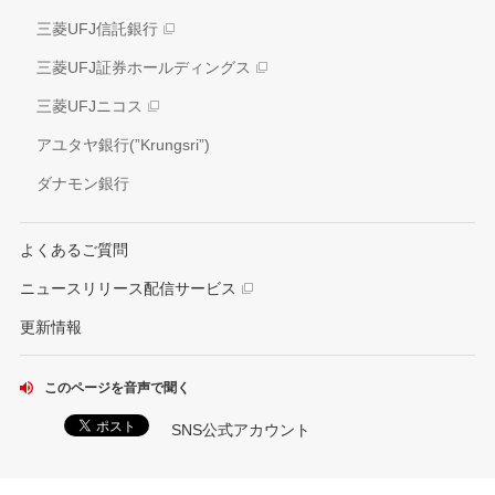
ガバナンス
三菱UFJ信託銀行
電子公告
外部評価
三菱UFJ証券ホールディングス
情報開示方針
社会貢献活動
三菱UFJニコス
IRお問い合わせ窓口
アユタヤ銀行(”Krungsri”)
ダナモン銀行
よくあるご質問
ニュースリリース配信サービス
更新情報
このページを音声で聞く
SNS公式アカウント