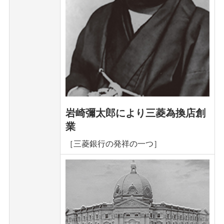
岩崎彌太郎により三菱為換店創
業
［三菱銀行の発祥の一つ］