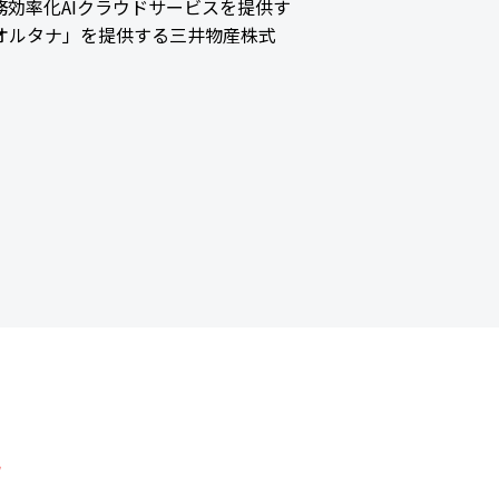
効率化AIクラウドサービスを提供す
ス「オルタナ」を提供する三井物産株式
。
化