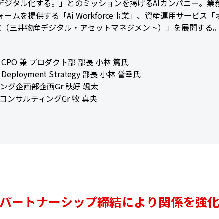
デジタル化する。」とのミッションを掲げるAIカンパニー。業務
ームを提供する「Ai Workforce事業」、資産運用サービ
h事業（三井物産デジタル・アセットマネジメント）」を展開する
事業部 CPO 兼 プロダクト部 部長 小林 篤氏
 Deployment Strategy 部長 小林 誉幸氏
グ企画部企画Gr 秋好 颯太
ンサルティングGr 牧 真央
パートナーシップ締結により関係を強