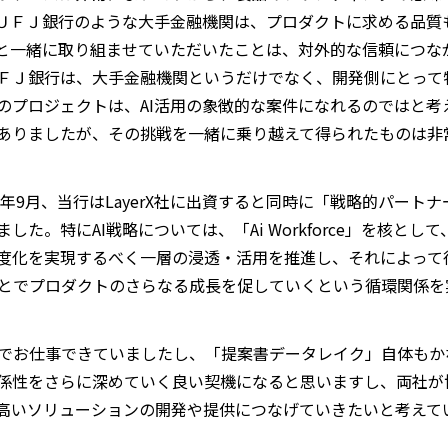
ＵＦＪ銀行のような大手金融機関は、プロダクトに求める品質
と一緒に取り組ませていただいたことは、対外的な信頼につな
ＦＪ銀行は、大手金融機関というだけでなく、開発側にとって
のプロジェクトは、AI活用の象徴的な案件になれるのではと考
ありましたが、その挑戦を一緒に乗り越えて得られたものは非
5年9月、当行はLayerX社に出資すると同時に「戦略的パー
た。特にAI戦略については、「Ai Workforce」を核と
度化を実現するべく一層の浸透・活用を推進し、それによって
ることでプロダクトのさらなる成長を促していくという循環関係
距離でお仕事できていましたし、「提案書データレイク」自体も
係性をさらに深めていく良い契機になると思いますし、両社が
高いソリューションの開発や提供につなげていきたいと考えて