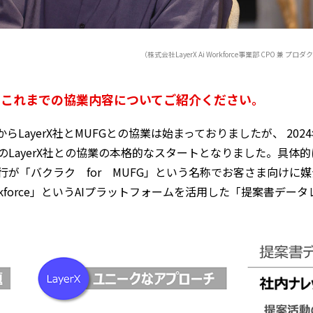
（株式会社LayerX Ai Workforce事業部 CPO 兼 プロ
の、これまでの協業内容についてご紹介ください。
LayerX社とMUFGとの協業は始まっておりましたが、 20
LayerX社との協業の本格的なスタートとなりました。具体的
が「バクラク for MUFG」という名称でお客さま向けに
rkforce」というAIプラットフォームを活用した「提案書デ