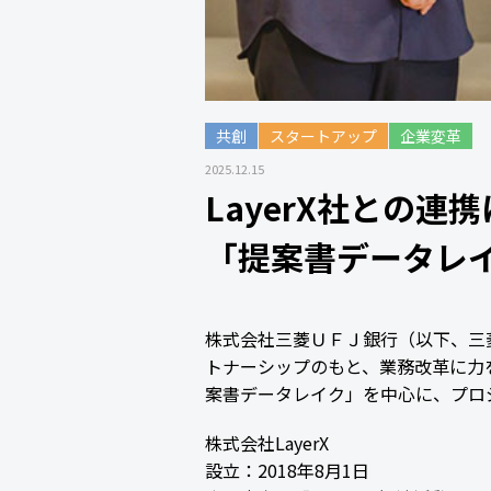
共創
スタートアップ
企業変革
2025.12.15
LayerX社との
「提案書データレ
株式会社三菱ＵＦＪ銀行（以下、三菱Ｕ
トナーシップのもと、業務改革に力
案書データレイク」を中心に、プロ
株式会社LayerX
設立：2018年8月1日