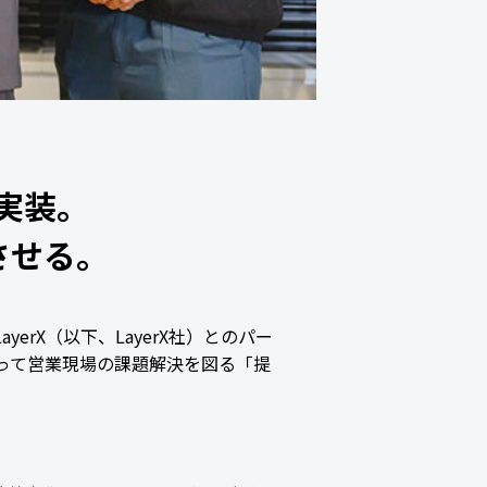
務実装。
させる。
rX（以下、LayerX社）とのパー
って営業現場の課題解決を図る「提