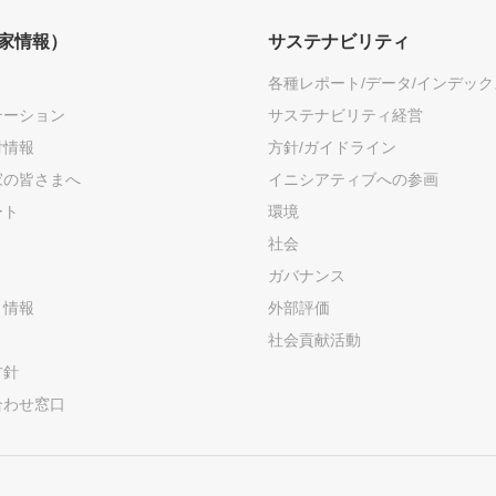
資家情報）
サステナビリティ
各種レポート/データ/インデック
テーション
サステナビリティ経営
付情報
方針/ガイドライン
家の皆さまへ
イニシアティブへの参画
ート
環境
社会
ガバナンス
ト情報
外部評価
社会貢献活動
方針
合わせ窓口