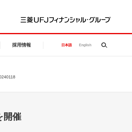
三菱UFJ
採用情報
Search
日本語
English
0240118
を開催