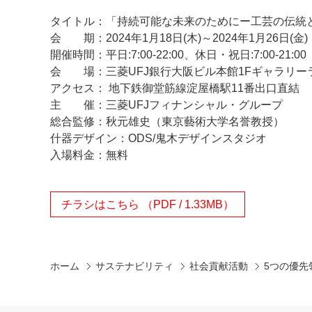
タイトル：「持続可能な未来のためにー工芸の伝統
会 期：2024年1月18日(木)～2024年1月26日(金)
開催時間：平日:7:00-22:00、休日・祝日:7:00
会 場：三菱UFJ銀行大阪ビル本館1Fギャラリーラウ
アクセス： 地下鉄御堂筋線淀屋橋駅11番出口直結
主 催：三菱UFJフィナンシャル・グループ
総合監修：秋元雄史（東京藝術大学名誉教授）
什器デザイン：ODS/鬼木デザインスタジオ
入場料金：無料
チラシはこちら （PDF / 1.33MB）
ホーム
サステナビリティ
社会貢献活動
5つの優先