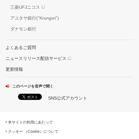
社会貢献活動
三菱UFJニコス
IRお問い合わせ窓口
アユタヤ銀行(”Krungsri”)
ダナモン銀行
よくあるご質問
ニュースリリース配信サービス
更新情報
このページを音声で聞く
SNS公式アカウント
本サイトの利用にあたって
クッキー （Cookie）について