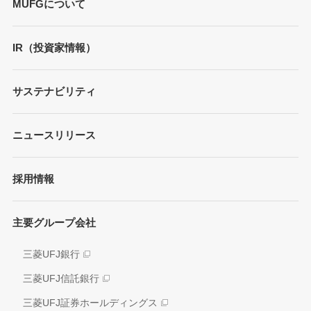
MUFGについて
トップメッセージ
IR（投資家情報）
会社概要
財務情報
サステナビリティ
MUFGブランド
プレゼンテーション
ガバナンス
各種レポート/データ/インデックス
ニュースリリース
債券・格付情報
事業内容
サステナビリティ経営
個人投資家の皆さまへ
経営戦略
採用情報
方針/ガイドライン
各種レポート
JAPAN RUGBY LEAGUE ONE
イニシアティブへの参画
株式情報
主要グループ会社
環境
業績推移
社会
三菱UFJ銀行
アナリスト情報
ガバナンス
三菱UFJ信託銀行
電子公告
外部評価
三菱UFJ証券ホールディングス
情報開示方針