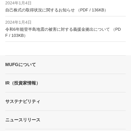
2024年1月4日
自己株式の取得状況に関するお知らせ （PDF / 136KB）
2024年1月4日
令和6年能登半島地震の被害に対する義援金拠出について （PD
F / 103KB）
MUFGについて
トップメッセージ
IR（投資家情報）
会社概要
財務情報
サステナビリティ
MUFGブランド
プレゼンテーション
ガバナンス
各種レポート/データ/インデックス
ニュースリリース
債券・格付情報
事業内容
サステナビリティ経営
個人投資家の皆さまへ