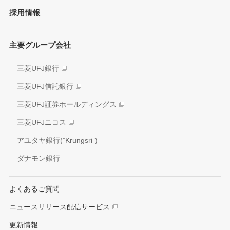
経営戦略
採用情報
方針/ガイドライン
各種レポート
JAPAN RUGBY LEAGUE ONE
イニシアティブへの参画
株式情報
主要グループ会社
環境
業績推移
社会
三菱UFJ銀行
アナリスト情報
ガバナンス
三菱UFJ信託銀行
電子公告
外部評価
三菱UFJ証券ホールディングス
情報開示方針
社会貢献活動
三菱UFJニコス
IRお問い合わせ窓口
アユタヤ銀行(”Krungsri”)
ダナモン銀行
よくあるご質問
ニュースリリース配信サービス
更新情報