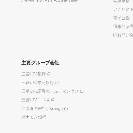
JAPAN RUGBY LEAGUE ONE
業績推移
アナリス
電子公告
情報開示
IRお問い
主要グループ会社
三菱UFJ銀行
三菱UFJ信託銀行
三菱UFJ証券ホールディングス
三菱UFJニコス
アユタヤ銀行(”Krungsri”)
ダナモン銀行