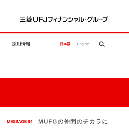
三菱UFJ
採用情報
Search
日本語
English
MUFGの仲間のチカラに
MESSAGE 04