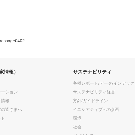
message0402
資家情報）
サステナビリティ
各種レポート/データ/インデック
テーション
サステナビリティ経営
付情報
方針/ガイドライン
家の皆さまへ
イニシアティブへの参画
ート
環境
社会