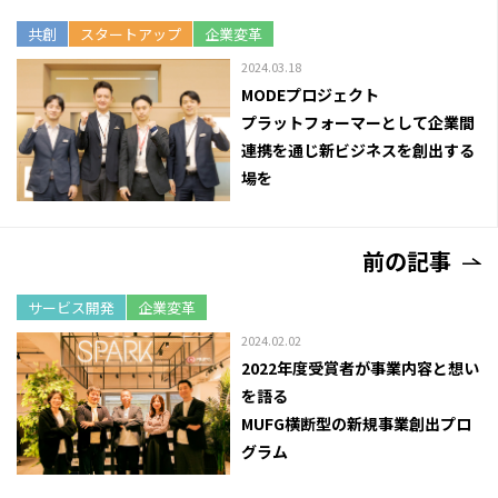
共創
スタートアップ
企業変革
2024.03.18
MODEプロジェクト
プラットフォーマーとして企業間
連携を通じ新ビジネスを創出する
場を
前の記事
サービス開発
企業変革
2024.02.02
2022年度受賞者が事業内容と想い
を語る
MUFG横断型の新規事業創出プロ
グラム