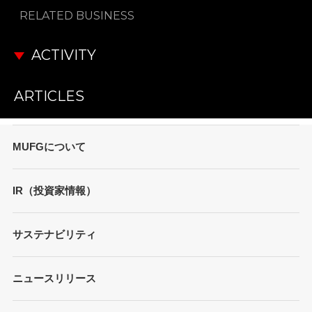
RELATED BUSINESS
ACTIVITY
ARTICLES
MUFGについて
トップメッセージ
IR（投資家情報）
会社概要
財務情報
サステナビリティ
MUFGブランド
プレゼンテーション
ガバナンス
各種レポート/データ/インデックス
ニュースリリース
債券・格付情報
事業内容
サステナビリティ経営
個人投資家の皆さまへ
経営戦略