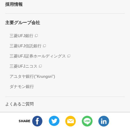
採用情報
方針/ガイドライン
各種レポート
JAPAN RUGBY LEAGUE ONE
イニシアティブへの参画
株式情報
主要グループ会社
環境
業績推移
社会
三菱UFJ銀行
アナリスト情報
ガバナンス
三菱UFJ信託銀行
電子公告
外部評価
三菱UFJ証券ホールディングス
情報開示方針
社会貢献活動
三菱UFJニコス
IRお問い合わせ窓口
アユタヤ銀行(”Krungsri”)
ダナモン銀行
よくあるご質問
ニュースリリース配信サービス
SHARE
更新情報