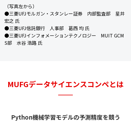
（写真左から）
●三菱UFJモルガン・スタンレー証券 内部監査部 星井
宏之 氏
●三菱UFJ信託銀行 人事部 葛西 均 氏
●三菱UFJインフォメーションテクノロジー MUIT GCM
S部 水谷 浩路 氏
MUFGデータサイエンスコンペとは
Python機械学習モデルの予測精度を競う