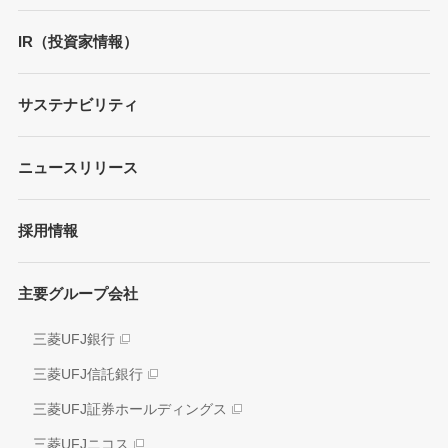
トップメッセージ
IR（投資家情報）
会社概要
財務情報
サステナビリティ
MUFGブランド
プレゼンテーション
ガバナンス
各種レポート/データ/インデックス
ニュースリリース
債券・格付情報
事業内容
サステナビリティ経営
個人投資家の皆さまへ
経営戦略
採用情報
方針/ガイドライン
各種レポート
JAPAN RUGBY LEAGUE ONE
イニシアティブへの参画
株式情報
主要グループ会社
環境
業績推移
社会
三菱UFJ銀行
アナリスト情報
ガバナンス
三菱UFJ信託銀行
電子公告
外部評価
三菱UFJ証券ホールディングス
情報開示方針
社会貢献活動
三菱UFJニコス
IRお問い合わせ窓口