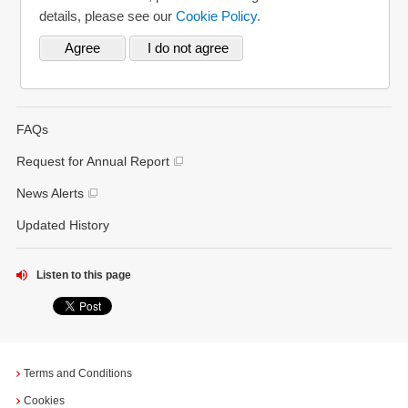
Various Reports/Data/Index
Mitsubishi UFJ Securities Holdings
details, please see our
Cookie Policy.
Corporate Social Responsibility Activities
Bank of Ayudhaya (“Krungsri”)
Bank Danamon
FAQs
Request for Annual Report
News Alerts
Updated History
Listen to this page
Terms and Conditions
Cookies